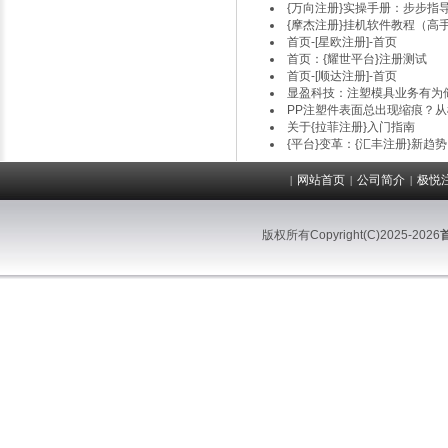
{万向注册}实操手册：步步指
{摩杰注册}挂机软件教程（高
首页-[星欧注册]-首页
首页：{耀世平台}注册测试
首页-[顺达注册]-首页
显盈科技：注塑模具业务有为
PP注塑件表面总出现缩痕？
关于{拉菲注册}入门指南
{平台}变革：{汇丰注册}新趋势
网站首页
公司简介
极悦
|
|
|
版权所有Copyright(C)2025-2026