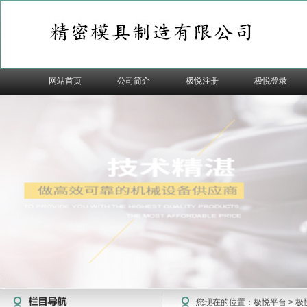
网站首页
公司简介
极悦注册
极悦登录
您现在的位置：
极悦平台
>
极