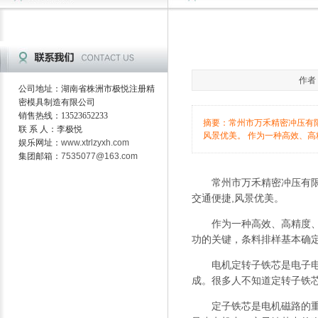
作者
公司地址：湖南省株洲市极悦注册精
密模具制造有限公司
销售热线：13523652233
摘要：常州市万禾精密冲压有限
联 系 人：李极悦
风景优美。 作为一种高效、
娱乐网址：
www.xtrlzyxh.com
集团邮箱：
7535077@163.com
常州市万禾精密冲压有限公
交通便捷,风景优美。
作为一种高效、高精度、高
功的关键，条料排样基本确
电机定转子铁芯是电子电路
成。很多人不知道定转子铁
定子铁芯是电机磁路的重要