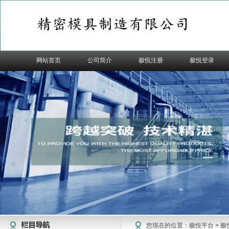
网站首页
公司简介
极悦注册
极悦登录
您现在的位置：
极悦平台
>
极