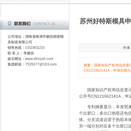
苏州好特斯模具
公司地址：湖南省株洲市极悦精密模
具制造有限公司
销售热线：13523652233
作者
联 系 人：李极悦
娱乐网址：
www.xtrlzyxh.com
集团邮箱：
7535077@163.com
摘要：国家知识产权局信息显
CN121062141A，申请日
国家知识产权局信息显示，
公开号CN121062141A，
专利摘要显示，本发明属于
个出胶口，多出口热咀还包
体。分支流道设置于热咀本
另一端分别对应多个出胶口