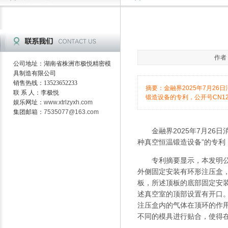
作者
公司地址：湖南省株洲市极悦精密模
具制造有限公司
销售热线：13523652233
摘要：金融界2025年7月2
联 系 人：李极悦
锻造设备的专利，公开号CN120
娱乐网址：
www.xtrlzyxh.com
集团邮箱：
7535077@163.com
金融界2025年7月26日
种真空恒温锻造设备”的专利，公
专利摘要显示，本发明公开
外侧固定安装有环形注压盒
板，所述顶板的底部固定安
述真空室的顶部设置有开口
注压盒内的气体在顶环的作
不同的模具进行贴合，使得